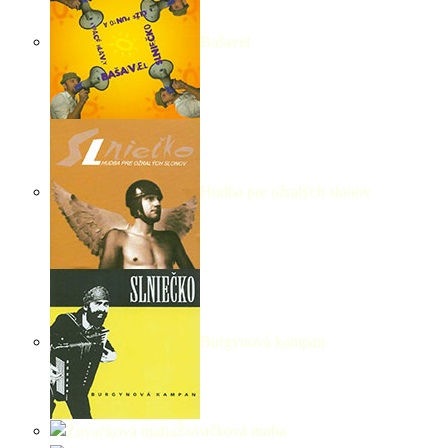
Bašavel
Hudba pre ožralých slonov
Burgynová kampan
Žuvačková mafia