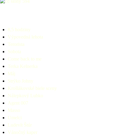
Hudba pre ožralých slonov
8,5 hodziny
Výpovedná lehota
Terorista
Sobota
Come back to me
Terka Kelnerka
Máj
Strýko Johny
Krošlákovské biele sceny
Nálepkový Lubko
Agent 007
Masso
Umelci
Ludevít Štúr
Vánočný kaper