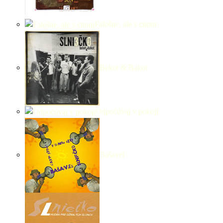
Falošne, ale s citom
Bekot & Bakot
Odpočúvaj v pokoji
Bašavel