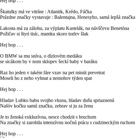
Hej hop . . .
Škatulky má ve vitríne : Atlantik, Krédo, Fáčka
Prázdne značky vystavuje : Balentajna, Henesyho, samá lepšá značka
Lakosta má za zálohu, za výplatu Kastelák, na návščevu Benetóna
Požičav si štyri tisíc, mamku skoro trafev šlak
Hej hop . . .
O BMW sa mu sníva, o dízlovém medáku
se sicákom by v nom sklopev šeckí baby v baráku
Raz ho jeden v takém fáre vzav na pet minút prevetrat
Moseli ho z neho vyhnat a nemohov týden spat
Hej hop . . .
Hladav Lubko babu svojho vkusu, hladav dušu spriaznenú
Našóv kočku samú značku, zebrav si ju za ženu
Je to ženská exkluzívna, nesce chodzit s bruchom
Na značky si zarobila intenzívnu nočnú prácu s cudzineckým ruchom
Hej hop . . .