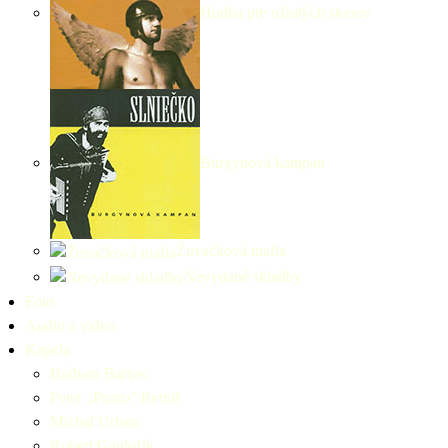
Hudba pre ožralých slonov
Burgynová kampan
Žuvačková mafia
Nevydané skladby
Foto
Audio a video
Kapela
Bárbara Barros
Peter „Punto“ Remiš
Michal Urban
Robert Gajdošík