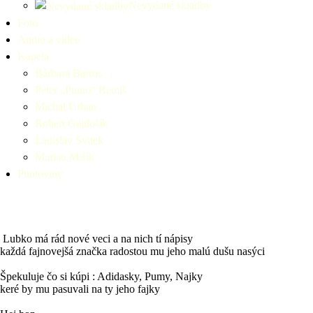
Nevydané skladby
Foto
Audio a video
Kapela
Bárbara Barros
Peter „Punto“ Remiš
Michal Urban
Robert Gajdošík
Ladislav Svitek
Marian Mišík
Puntoviny
Nálepkový Lubko
Lubko má rád nové veci a na nich tí nápisy
každá fajnovejšá značka radostou mu jeho malú dušu nasýci
Špekuluje čo si kúpi : Adidasky, Pumy, Najky
keré by mu pasuvali na ty jeho fajky