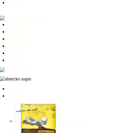
Volebná
Koncerty
Pesničky
Foto
Audio a video
Kapela
Puntoviny
Koncerty
Pesničky
Majte nás radi