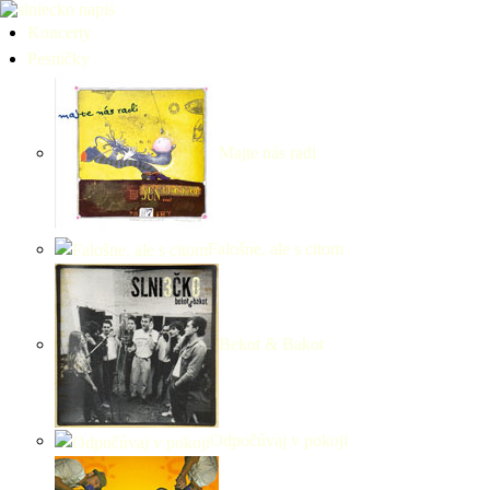
Koncerty
Pesničky
Majte nás radi
Falošne, ale s citom
Bekot & Bakot
Odpočúvaj v pokoji