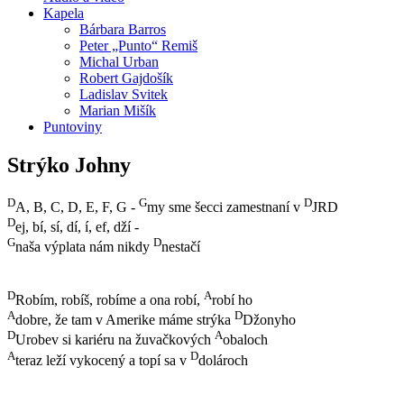
Kapela
Bárbara Barros
Peter „Punto“ Remiš
Michal Urban
Robert Gajdošík
Ladislav Svitek
Marian Mišík
Puntoviny
Strýko Johny
D
G
D
A, B, C, D, E, F, G -
my sme šecci zamestnaní v
JRD
D
ej, bí, sí, dí, í, ef, dží -
G
D
naša výplata nám nikdy
nestačí
D
A
Robím, robíš, robíme a ona robí,
robí ho
A
D
dobre, že tam v Amerike máme strýka
Džonyho
D
A
Urobev si kariéru na žuvačkových
obaloch
A
D
teraz leží vykocený a topí sa v
dolároch