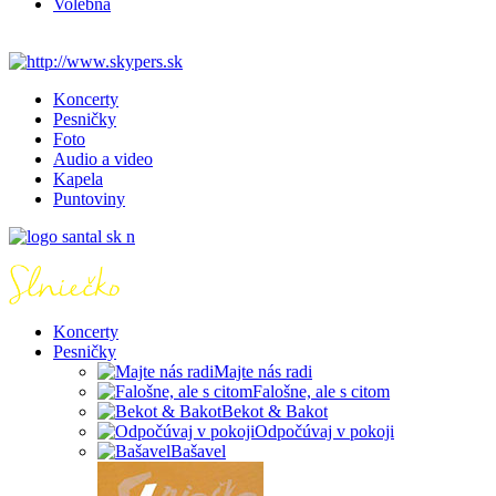
Volebná
Koncerty
Pesničky
Foto
Audio a video
Kapela
Puntoviny
Koncerty
Pesničky
Majte nás radi
Falošne, ale s citom
Bekot & Bakot
Odpočúvaj v pokoji
Bašavel