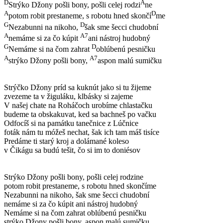
D
A
Strýko Džony pošli bony, pošli celej rodzi
ne
A
D
potom robit prestaneme, s robotu hned skončí
me
G
D
Nezabunni na nikoho,
šak sme šecci chudobní
A
A7
nemáme si za čo kúpit
ani nástroj hudobný
G
D
Nemáme si na čom zahrat
oblúbenú pesničku
A
A7
strýko Džony pošli bony,
aspon malú sumičku
Strýčko Džony príd sa kuknút jako si tu žijeme
zvezeme ta v žiguláku, klbásky si zajeme
V našej chate na Roháčoch urobíme chlastačku
budeme ta obskakuvat, ked sa bachneš po vačku
Odfocíš si na památku tanečnice z Lúčnice
foták nám tu móžeš nechat, šak ich tam máš tisíce
Predáme ti starý kroj a dolámané koleso
v Čikágu sa budú tešit, čo si im to doniésov
Strýko Džony pošli bony, pošli celej rodzine
potom robit prestaneme, s robotu hned skončíme
Nezabunni na nikoho, šak sme šecci chudobní
nemáme si za čo kúpit ani nástroj hudobný
Nemáme si na čom zahrat oblúbenú pesničku
strýko Džony pošli bony, aspon malú sumičku