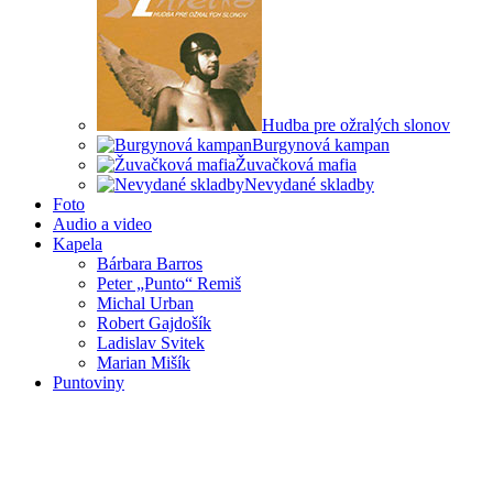
Hudba pre ožralých slonov
Burgynová kampan
Žuvačková mafia
Nevydané skladby
Foto
Audio a video
Kapela
Bárbara Barros
Peter „Punto“ Remiš
Michal Urban
Robert Gajdošík
Ladislav Svitek
Marian Mišík
Puntoviny