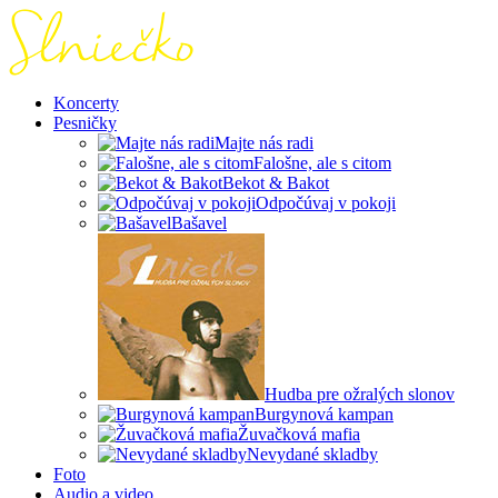
Koncerty
Pesničky
Majte nás radi
Falošne, ale s citom
Bekot & Bakot
Odpočúvaj v pokoji
Bašavel
Hudba pre ožralých slonov
Burgynová kampan
Žuvačková mafia
Nevydané skladby
Foto
Audio a video