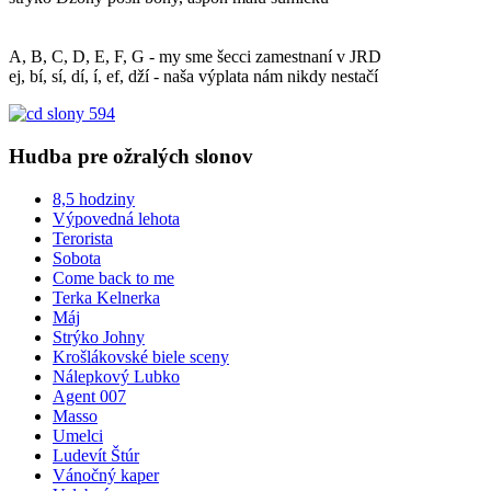
A, B, C, D, E, F, G - my sme šecci zamestnaní v JRD
ej, bí, sí, dí, í, ef, dží - naša výplata nám nikdy nestačí
Hudba pre ožralých slonov
8,5 hodziny
Výpovedná lehota
Terorista
Sobota
Come back to me
Terka Kelnerka
Máj
Strýko Johny
Krošlákovské biele sceny
Nálepkový Lubko
Agent 007
Masso
Umelci
Ludevít Štúr
Vánočný kaper