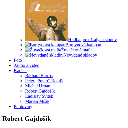
Hudba pre ožralých slonov
Burgynová kampan
Žuvačková mafia
Nevydané skladby
Foto
Audio a video
Kapela
Bárbara Barros
Peter „Punto“ Remiš
Michal Urban
Robert Gajdošík
Ladislav Svitek
Marian Mišík
Puntoviny
Robert Gajdošík