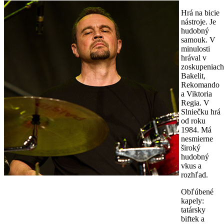
Hrá na bicie
nástroje. Je
hudobný
samouk. V
minulosti
hrával v
zoskupeniach
Bakelit,
Rekomando
a Viktoria
Regia. V
Slniečku hrá
od roku
1984. Má
nesmierne
široký
hudobný
vkus a
rozhľad.
Obľúbené
kapely:
tatársky
biftek a