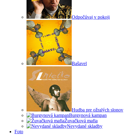
Odpočúvaj v pokoji
Bašavel
Hudba pre ožralých slonov
Burgynová kampan
Žuvačková mafia
Nevydané skladby
Foto