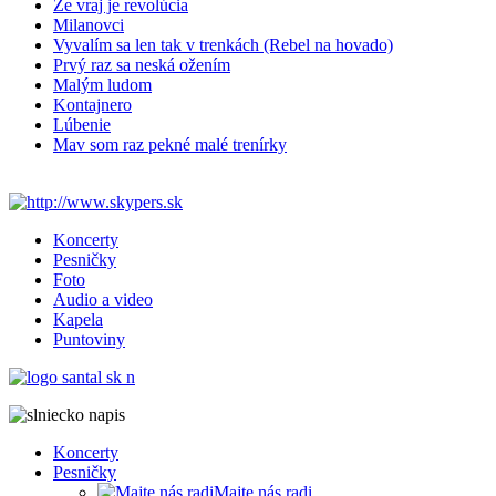
Že vraj je revolúcia
Milanovci
Vyvalím sa len tak v trenkách (Rebel na hovado)
Prvý raz sa neská ožením
Malým ludom
Kontajnero
Lúbenie
Mav som raz pekné malé trenírky
Koncerty
Pesničky
Foto
Audio a video
Kapela
Puntoviny
Koncerty
Pesničky
Majte nás radi