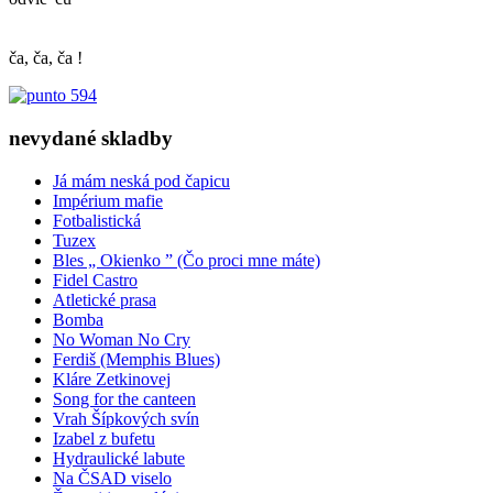
ča, ča, ča !
nevydané skladby
Já mám neská pod čapicu
Impérium mafie
Fotbalistická
Tuzex
Bles „ Okienko ” (Čo proci mne máte)
Fidel Castro
Atletické prasa
Bomba
No Woman No Cry
Ferdiš (Memphis Blues)
Kláre Zetkinovej
Song for the canteen
Vrah Šípkových svín
Izabel z bufetu
Hydraulické labute
Na ČSAD viselo