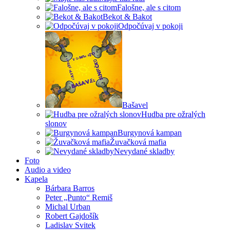
Falošne, ale s citom
Bekot & Bakot
Odpočúvaj v pokoji
Bašavel
Hudba pre ožralých
slonov
Burgynová kampan
Žuvačková mafia
Nevydané skladby
Foto
Audio a video
Kapela
Bárbara Barros
Peter „Punto“ Remiš
Michal Urban
Robert Gajdošík
Ladislav Svitek