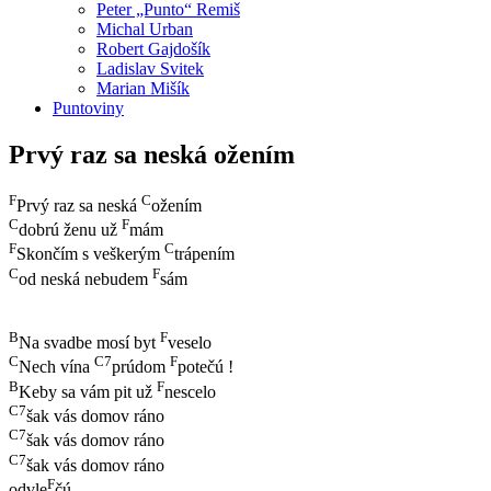
Peter „Punto“ Remiš
Michal Urban
Robert Gajdošík
Ladislav Svitek
Marian Mišík
Puntoviny
Prvý raz sa neská ožením
F
C
Prvý raz sa neská
ožením
C
F
dobrú ženu už
mám
F
C
Skončím s veškerým
trápením
C
F
od neská nebudem
sám
B
F
Na svadbe mosí byt
veselo
C
C7
F
Nech vína
prúdom
potečú !
B
F
Keby sa vám pit už
nescelo
C7
šak vás domov ráno
C7
šak vás domov ráno
C7
šak vás domov ráno
F
odvle
čú