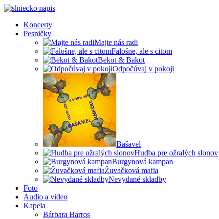
Koncerty
Pesničky
Majte nás radi
Falošne, ale s citom
Bekot & Bakot
Odpočúvaj v pokoji
Bašavel
Hudba pre ožralých slonov
Burgynová kampan
Žuvačková mafia
Nevydané skladby
Foto
Audio a video
Kapela
Bárbara Barros